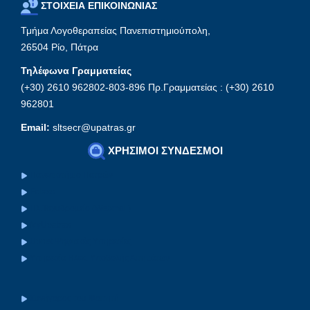
ΣΤΟΙΧΕΙΑ ΕΠΙΚΟΙΝΩΝΙΑΣ
Τμήμα Λογοθεραπείας Πανεπιστημιούπολη,
26504 Ρίο, Πάτρα
Τηλέφωνα Γραμματείας
(+30) 2610 962802-803-896 Πρ.Γραμματείας : (+30) 2610
962801
Email:
sltsecr@upatras.gr
ΧΡΗΣΙΜΟΙ ΣΥΝΔΕΣΜΟΙ
Πανεπιστήμιο Πατρών
Eclass
Ηλ.Ταχυδρομείο (Webmail)
MyUpatras
Upnet Ψηφιακές Υπηρεσίες
Υπηρεσία Ηλεκ. Υποβολής Αιτημάτων
Συνήγορος του Φοιτητή