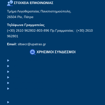
ΣΤΟΙΧΕΙΑ ΕΠΙΚΟΙΝΩΝΙΑΣ
Τμήμα Λογοθεραπείας Πανεπιστημιούπολη,
26504 Ρίο, Πάτρα
Τηλέφωνα Γραμματείας
(+30) 2610 962802-803-896 Πρ.Γραμματείας : (+30) 2610
962801
Email:
sltsecr@upatras.gr
ΧΡΗΣΙΜΟΙ ΣΥΝΔΕΣΜΟΙ
Πανεπιστήμιο Πατρών
Eclass
Ηλ.Ταχυδρομείο (Webmail)
MyUpatras
Upnet Ψηφιακές Υπηρεσίες
Υπηρεσία Ηλεκ. Υποβολής Αιτημάτων
Συνήγορος του Φοιτητή