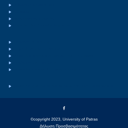
Ηλ.Ταχυδρομείο (Webmail)
MyUpatras
Upnet Ψηφιακές Υπηρεσίες
Υπηρεσία Ηλεκ. Υποβολής Αιτημάτων
Συνήγορος του Φοιτητή
Επιτροπή Ισότητας των Φύλων
Κέντρο Ψυχολογικής & Συμβουλευτικής Υποστήριξης
Μονάδα Ισότιμης Πρόσβασης
Γραφείο Διασύνδεσης & Επιχειρηματικότητας
Γραφείο Ισότητας των Φύλων και Καταπολέμησης των Διακρίσεων
©copyright 2023, University of Patras
Δήλωση Προσβασιμότητας