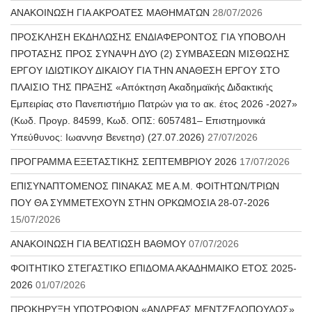
ΑΝΑΚΟΙΝΩΣΗ ΓΙΑ ΑΚΡΟΑΤΕΣ ΜΑΘΗΜΑΤΩΝ
28/07/2026
ΠΡΟΣΚΛΗΣΗ ΕΚΔΗΛΩΣΗΣ ΕΝΔΙΑΦΕΡΟΝΤΟΣ ΓΙΑ ΥΠΟΒΟΛΗ
ΠΡΟΤΑΣΗΣ ΠΡΟΣ ΣΥΝΑΨΗ ΔΥΟ (2) ΣΥΜΒΑΣΕΩΝ ΜΙΣΘΩΣΗΣ
ΕΡΓΟΥ ΙΔΙΩΤΙΚΟΥ ΔΙΚΑΙΟΥ ΓΙΑ ΤΗΝ ΑΝΑΘΕΣΗ ΕΡΓΟΥ ΣΤΟ
ΠΛΑΙΣΙΟ ΤΗΣ ΠΡΑΞΗΣ «Απόκτηση Ακαδημαϊκής Διδακτικής
Εμπειρίας στο Πανεπιστήμιο Πατρών για το ακ. έτος 2026 -2027»
(Κωδ. Προγρ. 84599, Κωδ. ΟΠΣ: 6057481– Επιστημονικά
Υπεύθυνος: Ιωαννησ Βενετησ) (27.07.2026)
27/07/2026
ΠΡΟΓΡΑΜΜΑ ΕΞΕΤΑΣΤΙΚΗΣ ΣΕΠΤΕΜΒΡΙΟΥ 2026
17/07/2026
ΕΠΙΣΥΝΑΠΤΟΜΕΝΟΣ ΠΙΝΑΚΑΣ ΜΕ Α.Μ. ΦΟΙΤΗΤΩΝ/ΤΡΙΩΝ
ΠΟΥ ΘΑ ΣΥΜΜΕΤΕΧΟΥΝ ΣΤΗΝ ΟΡΚΩΜΟΣΙΑ 28-07-2026
15/07/2026
ΑΝΑΚΟΙΝΩΣΗ ΓΙΑ ΒΕΛΤΙΩΣΗ ΒΑΘΜΟΥ
07/07/2026
ΦΟΙΤΗΤΙΚΟ ΣΤΕΓΑΣΤΙΚΟ ΕΠΙΔΟΜΑ ΑΚΑΔΗΜΑΙΚΟ ΕΤΟΣ 2025-
2026
01/07/2026
ΠΡΟΚΗΡΥΞΗ ΥΠΟΤΡΟΦΙΩΝ «ΑΝΔΡΕΑΣ ΜΕΝΤΖΕΛΟΠΟΥΛΟΣ»