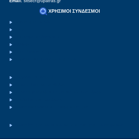
Email:
sltsecr@upatras.gr
ΧΡΗΣΙΜΟΙ ΣΥΝΔΕΣΜΟΙ
Πανεπιστήμιο Πατρών
Eclass
Ηλ.Ταχυδρομείο (Webmail)
MyUpatras
Upnet Ψηφιακές Υπηρεσίες
Υπηρεσία Ηλεκ. Υποβολής Αιτημάτων
Συνήγορος του Φοιτητή
Επιτροπή Ισότητας των Φύλων
Κέντρο Ψυχολογικής & Συμβουλευτικής Υποστήριξης
Μονάδα Ισότιμης Πρόσβασης
Γραφείο Διασύνδεσης & Επιχειρηματικότητας
Γραφείο Ισότητας των Φύλων και Καταπολέμησης των Διακρίσεων