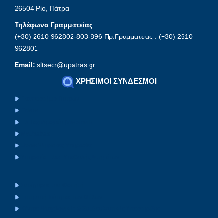
26504 Ρίο, Πάτρα
Τηλέφωνα Γραμματείας
(+30) 2610 962802-803-896 Πρ.Γραμματείας : (+30) 2610
962801
Email:
sltsecr@upatras.gr
ΧΡΗΣΙΜΟΙ ΣΥΝΔΕΣΜΟΙ
Πανεπιστήμιο Πατρών
Eclass
Ηλ.Ταχυδρομείο (Webmail)
MyUpatras
Upnet Ψηφιακές Υπηρεσίες
Υπηρεσία Ηλεκ. Υποβολής Αιτημάτων
Συνήγορος του Φοιτητή
Επιτροπή Ισότητας των Φύλων
Κέντρο Ψυχολογικής & Συμβουλευτικής Υποστήριξης