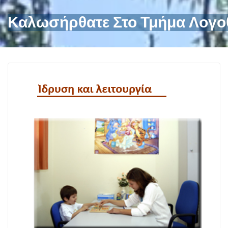
Καλωσήρθατε Στο Τμήμα Λογο