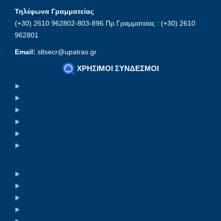
Τηλέφωνα Γραμματείας
(+30) 2610 962802-803-896 Πρ.Γραμματείας : (+30) 2610
962801
Email:
sltsecr@upatras.gr
ΧΡΗΣΙΜΟΙ ΣΥΝΔΕΣΜΟΙ
Πανεπιστήμιο Πατρών
Eclass
Ηλ.Ταχυδρομείο (Webmail)
MyUpatras
Upnet Ψηφιακές Υπηρεσίες
Υπηρεσία Ηλεκ. Υποβολής Αιτημάτων
Συνήγορος του Φοιτητή
Επιτροπή Ισότητας των Φύλων
Κέντρο Ψυχολογικής & Συμβουλευτικής Υποστήριξης
Μονάδα Ισότιμης Πρόσβασης