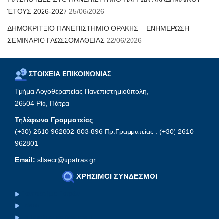
ΈΤΟΥΣ 2026-2027
25/06/2026
ΔΗΜΟΚΡΙΤΕΙΟ ΠΑΝΕΠΙΣΤΗΜΙΟ ΘΡΑΚΗΣ – ΕΝΗΜΕΡΩΣΗ –
ΣΕΜΙΝΑΡΙΟ ΓΛΩΣΣΟΜΑΘΕΙΑΣ
22/06/2026
ΣΤΟΙΧΕΙΑ ΕΠΙΚΟΙΝΩΝΙΑΣ
Τμήμα Λογοθεραπείας Πανεπιστημιούπολη,
26504 Ρίο, Πάτρα
Τηλέφωνα Γραμματείας
(+30) 2610 962802-803-896 Πρ.Γραμματείας : (+30) 2610
962801
Email:
sltsecr@upatras.gr
ΧΡΗΣΙΜΟΙ ΣΥΝΔΕΣΜΟΙ
Πανεπιστήμιο Πατρών
Eclass
Ηλ.Ταχυδρομείο (Webmail)