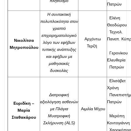
πληθυσμό
Πατρών
Η συντακτική
Ελένη
πολυπλοκότητα στον
Θεοδώρου
γραπτό
Τεχνολ.
επιχειρηματολογικό
Αρχόντω
Πανεπ. Κύπ
Νικολίτσα
λόγο των εφήβων
Τερζή
Μητροπούλου
τυπικής ανάπτυξης
Γερονίκου
και εφήβων με
Ελευθερία
μαθησιακές
Πατρών
δυσκολίες
Ελισάβετ
Χρόνη
Διατροφική
Πανεπιστήμ
αξιολόγηση ασθενών
Πατρών
Ευριδίκη –
με Πλάγια
Αιμιλία Μίχου
Μαρία
Μυατροφική
Μερόπη
Σταθακάρου
Σκλήρυνση (ALS)
Κοντογιάννη
Χαροκόπει