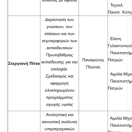
ασθενείς με αφασία
Τεχνολ.
Πανεπ. Κύπ
Διερεύνηση των
γνώσεων, των
στάσεων και των
Ελένη
συμπεριφορών των
Γελαστοπού
εκπαιδευτικών
Πανεπιστήμ
Πρωτοβάθμιας
Παναγιώτης
Πατρών
εκπαίδευσης για την
Στεργιανή Πίττα
Πλώτας
επιληψία.
Αιμιλία Μίχ
Σχεδιασμός και
Πανεπιστήμ
εφαρμογή
Πατρών
ολοκληρωμένου
προγράμματος
αγωγής υγείας
Αντιληπτική και
Αιμιλία Μίχ
ακουστική ανάλυση
Πανεπιστήμ
υπερτεμαχιακών