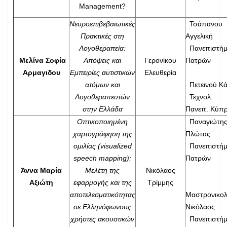
Management?
Νευροεπιβεβαιωτικές
Τσάπανου
Πρακτικές στη
Αγγελική
Λογοθεραπεία:
Πανεπιστήμ
Μελίνα Σοφία
Απόψεις και
Γερονίκου
Πατρών
Αρμαγιδου
Εμπειρίες αυτιστικών
Ελευθερία
ατόμων και
Πετεινού Κά
Λογοθεραπευτών
Τεχνολ.
στην Ελλάδα
Πανεπ. Κύπ
Οπτικοποιημένη
Παναγιώτη
χαρτογράφηση της
Πλώτας
ομιλίας (visualized
Πανεπιστήμ
speech mapping):
Πατρών
Άννα Μαρία
Μελέτη της
Νικόλαος
Αξιώτη
εφαρμογής και της
Τρίμμης
αποτελεσματικότητας
Μαστρονικο
σε Ελληνόφωνους
Νικόλαος
χρήστες ακουστικών
Πανεπιστήμ