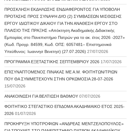
ΠΡΟΣΚΛΗΣΗ ΕΚΔΗΛΩΣΗΣ ΕΝΔΙΑΦΕΡΟΝΤΟΣ ΓΙΑ ΥΠΟΒΟΛΗ
ΠΡΟΤΑΣΗΣ ΠΡΟΣ ΣΥΝΑΨΗ ΔΥΟ (2) ΣΥΜΒΑΣΕΩΝ ΜΙΣΘΩΣΗΣ
ΕΡΓΟΥ ΙΔΙΩΤΙΚΟΥ ΔΙΚΑΙΟΥ ΓΙΑ ΤΗΝ ΑΝΑΘΕΣΗ ΕΡΓΟΥ ΣΤΟ
ΠΛΑΙΣΙΟ ΤΗΣ ΠΡΑΞΗΣ «Απόκτηση Ακαδημαϊκής Διδακτικής
Εμπειρίας στο Πανεπιστήμιο Πατρών για το ακ. έτος 2026 -2027»
(Κωδ. Προγρ. 84599, Κωδ. ΟΠΣ: 6057481– Επιστημονικά
Υπεύθυνος: Ιωαννησ Βενετησ) (27.07.2026)
27/07/2026
ΠΡΟΓΡΑΜΜΑ ΕΞΕΤΑΣΤΙΚΗΣ ΣΕΠΤΕΜΒΡΙΟΥ 2026
17/07/2026
ΕΠΙΣΥΝΑΠΤΟΜΕΝΟΣ ΠΙΝΑΚΑΣ ΜΕ Α.Μ. ΦΟΙΤΗΤΩΝ/ΤΡΙΩΝ
ΠΟΥ ΘΑ ΣΥΜΜΕΤΕΧΟΥΝ ΣΤΗΝ ΟΡΚΩΜΟΣΙΑ 28-07-2026
15/07/2026
ΑΝΑΚΟΙΝΩΣΗ ΓΙΑ ΒΕΛΤΙΩΣΗ ΒΑΘΜΟΥ
07/07/2026
ΦΟΙΤΗΤΙΚΟ ΣΤΕΓΑΣΤΙΚΟ ΕΠΙΔΟΜΑ ΑΚΑΔΗΜΑΙΚΟ ΕΤΟΣ 2025-
2026
01/07/2026
ΠΡΟΚΗΡΥΞΗ ΥΠΟΤΡΟΦΙΩΝ «ΑΝΔΡΕΑΣ ΜΕΝΤΖΕΛΟΠΟΥΛΟΣ»
ΓΙΑ ΣΠΟΥΔΕΣ ΣΤΟ ΠΑΝΕΠΙΣΤΗΜΙΟ ΠΑΤΡΩΝ ΑΚΑΔΗΜΑΪΚΟΥ