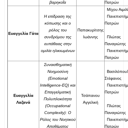
βαρηκοΐα
Πατρών
Μίχου Αιμιλ
Η επίδραση της
Πανεπιστήμ
κόπωσης και ο
Πατρών
ρόλος του
Παπακυρίτσης
Ευαγγελία Γάτα
συνδρόμου της
Ιωάννης
Πλώτας
ευπάθειας στην
Παναγιώτης
ομιλία ηλικιωμένων
Πανεπιστήμ
Πατρών
Συναισθηματική
Νοημοσύνη
Βασιλόπου
(Emotional
Στέφανος
Intelligence-EQ) και
Πανεπιστήμ
Επαγγελματική
Πατρών
Ευαγγελία
Τσάπανου
Πολυπλοκότητα
Λαζανά
Αγγελική
(Occupational
Πλώτας
Complexity): Ο
Παναγιώτης
Ρόλος του Νοητικού
Πανεπιστήμ
Αποθέματος
Πατρών