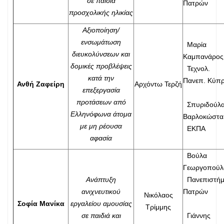
σε παιδιά
Πατρών
προσχολικής ηλικίας
Αξιοποίηση/
ενσωμάτωση
Μαρία
διευκολύνσεων και
Καμπανάρος
δομικές προβλέψεις
Τεχνολ.
κατά την
Πανεπ. Κύπ
Ανθή Ζαφείρη
Αρχόντω Τερζή
επεξεργασία
προτάσεων από
Σπυριδούλ
Ελληνόφωνα άτομα
Βαρλοκώστα
με μη ρέουσα
ΕΚΠΑ
αφασία
Βούλα
Γεωργοπούλ
Ανάπτυξη
Πανεπιστήμ
ανιχνευτικού
Πατρών
Νικόλαος
Σοφία Μανίκα
εργαλείου αμουσίας
Τρίμμης
σε παιδιά και
Γιάννης