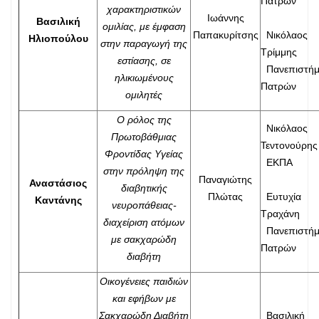
Πατρών
χαρακτηριστικών
Ιωάννης
Βασιλική
ομιλίας, με έμφαση
Παπακυρίτσης
Νικόλαος
Ηλιοπούλου
στην παραγωγή της
Τρίμμης
εστίασης, σε
Πανεπιστήμ
ηλικιωμένους
Πατρών
ομιλητές
Ο ρόλος της
Νικόλαος
Πρωτοβάθμιας
Τεντονούρης
Φροντίδας Υγείας
ΕΚΠΑ
στην πρόληψη της
Παναγιώτης
Αναστάσιος
διαβητικής
Πλώτας
Ευτυχία
Καντάνης
νευροπάθειας-
Τραχάνη
διαχείριση ατόμων
Πανεπιστήμ
με σακχαρώδη
Πατρών
διαβήτη
Οικογένειες παιδιών
και εφήβων με
Σακχαρώδη Διαβήτη
Βασιλική