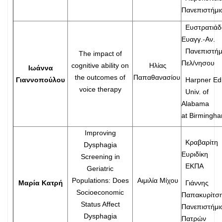
Πανεπιστήμι
Ευστρατιάδ
Ευαγγ.-Αν.
Πανεπιστήμ
The impact of
Πελ/νησου
cognitive ability on
Ηλίας
Ιωάννα
the outcomes of
Παπαθανασίου
Γιαννοπούλου
Harpner Ed
voice therapy
Univ. of
Alabama
at Birmingh
Improving
Κραβαρίτη
Dysphagia
Ευριδίκη
Screening in
ΕΚΠΑ
Geriatric
Populations: Does
Αιμιλία Μίχου
Μαρία Κατρή
Γιάννης
Socioeconomic
Παπακυρίτσ
Status Affect
Πανεπιστήμι
Dysphagia
Πατρών