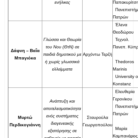
ενήλικες
Παπακυρίτσ
Πανεπιστήμ
Πατρών
Έλενα
Θεοδώρου
Γλώσσα και Θεωρία
Τεχνολ.
του Νου (ΘτΝ) σε
Πανεπ. Κύπ
Δάφνη – Βαΐα
παιδιά δημοτικού με
Αρχόντω Τερζή
Μπαγιόκα
ή χωρίς γλωσσικά
Thedoros
ελλείμματα
Marinis
University o
Konstanz
Ελευθερία
Γερονίκου
Ανάπτυξη και
Πανεπιστήμ
αποτελεσματικότητα
Πατρών
ενός συστήματος
Μυρτώ
Σταυρούλα
διαγενεακής
Περδικογιάννη
Γεωργοπούλου
Μαρία
εξιστόρησης σε
Καμπανάρος