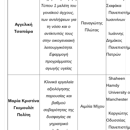
Τύπου 1:μελέτη του
Σιαφάκα
γονεϊκού άγχους,
Πανεπιστήμ
των αντιλήψεων για
Ιωαννίνων
Παναγιώτης
Αγγελική
τη νόσο και ο
Πλώτας
Τσαπάρα
αντίκτυπός τους
Ιωάννης
στην οικογενειακή
Δημάκος
λειτουργικότητα.
Πανεπιστήμ
Εφαρμογή
Πατρών
προγράμματος
αγωγής υγείας
Shaheen
Κλινικά εργαλεία
Hamdy
αξιολόγησης
University o
παρουσίας και
Manchester
Μαρία Κριστίνα
βαθμού
Αιμιλία Μίχου
Γκεμουλέτ
σοβαρότητας της
Καργιώτης
Πολίτη
δυσφαγίας σε
Οδυσσέας
γηριατρικό
Πανεπιστήμ