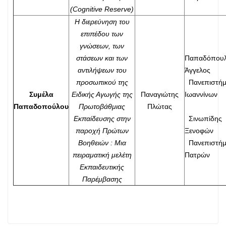
(Cognitive Reserve)
Η διερεύνηση του
επιπέδου των
γνώσεων, των
στάσεων και των
Παπαδόπου
αντιλήψεων του
Άγγελος
προσωπικού της
Πανεπιστήμ
Συμέλα
Ειδικής Αγωγής της
Παναγιώτης
Ιωαννίνων
Παπαδοπούλου
Πρωτοβάθμιας
Πλώτας
Εκπαίδευσης στην
Σινωπίδης
παροχή Πρώτων
Ξενοφών
Βοηθειών : Μια
Πανεπιστήμ
πειραματική μελέτη
Πατρών
Εκπαιδευτικής
Παρέμβασης