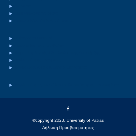
MyUpatras
Upnet Ψηφιακές Υπηρεσίες
Υπηρεσία Ηλεκ. Υποβολής Αιτημάτων
Συνήγορος του Φοιτητή
Επιτροπή Ισότητας των Φύλων
Κέντρο Ψυχολογικής & Συμβουλευτικής Υποστήριξης
Μονάδα Ισότιμης Πρόσβασης
Γραφείο Διασύνδεσης & Επιχειρηματικότητας
Γραφείο Ισότητας των Φύλων και Καταπολέμησης των Διακρίσεων
©copyright 2023, University of Patras
Δήλωση Προσβασιμότητας