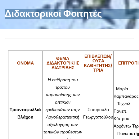
Διδακτορικοί Φοιτητές
ΕΠΙΒΛΈΠΩΝ/
ΘΈΜΑ
ΟΥΣΑ
ΌΝΟΜΑ
ΔΙΔΑΚΤΟΡΙΚΉΣ
ΕΠΙΤΡΟΠ
ΚΑΘΗΓΗΤΉΣ/
ΔΙΑΤΡΙΒΉΣ
ΤΡΙΑ
Η επίδραση του
τρόπου
Μαρία
παρουσίασης των
Καμπανάρος
οπτικών
Τεχνολ.
Τριανταφυλλιά
ερεθισμάτων στην
Σταυρούλα
Πανεπ.
Βλάχου
Λογοθεραπευτική
Γεωργοπούλου
Κύπρου
αξιολόγηση των
Αρχόντω Τερ
τοπικών προθέσεων
Πανεπιστήμ