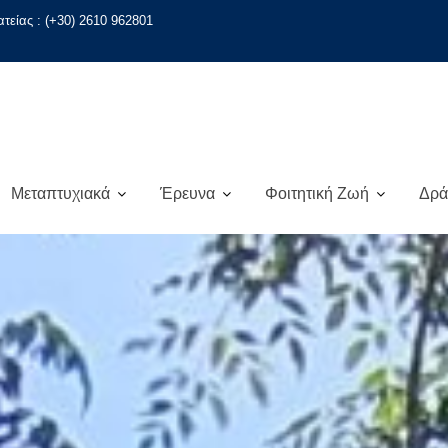
ατείας : (+30) 2610 962801
Μεταπτυχιακά
Έρευνα
Φοιτητική Ζωή
Δρά