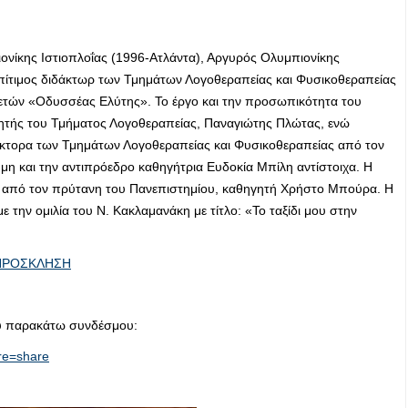
νίκης Ιστιοπλοΐας (1996-Ατλάντα), Αργυρός Ολυμπιονίκης
επίτιμος διδάκτωρ των Τμημάτων Λογοθεραπείας και Φυσικοθεραπείας
ετών «Οδυσσέας Ελύτης». Το έργο και την προσωπικότητα του
τής του Τμήματος Λογοθεραπείας, Παναγιώτης Πλώτας, ενώ
άκτορα των Τμημάτων Λογοθεραπείας και Φυσικοθεραπείας από τον
η και την αντιπρόεδρο καθηγήτρια Ευδοκία Μπίλη αντίστοιχα. Η
 από τον πρύτανη του Πανεπιστημίου, καθηγητή Χρήστο Μπούρα. Η
την ομιλία του Ν. Κακλαμανάκη με τίτλο: «Το ταξίδι μου στην
ΠΡΟΣΚΛΗΣΗ
υ παρακάτω συνδέσμου:
re=share