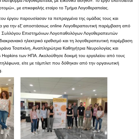
Πλατφόρμα Λογοθεραπείας με Εικονικό Βοηθό». Το έργο υλοποιείται
ομώ», με επικεφαλής εταίρο το Τμήμα Λογοθεραπείας.
του έργου παρουσίασαν τα πεπραγμένα της ομάδας τους και
ία για την εξ’ αποστάσεως online Λογοθεραπευτική παρέμβαση από
του Συλλόγου Επιστημόνων Λογοπαθολόγων Λογοθεραπευτών
ν διακρανιακό ηλεκτρικό ερεθισμό και τη λογοθεραπευτική παρέμβαση
Κυράνα Τσαπκίνη, Αναπληρώτρια Καθηγήτρια Νευρολογίας και
 Hopkins των ΗΠΑ. Ακολούθησε δοκιμή του εργαλείου από τους
ς τηλέφωνα, είτε με τάμπλετ που δόθηκαν από την οργανωτική
g.