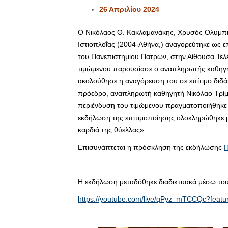
26 Απριλίου 2024
O Νικόλαος Θ. Κακλαμανάκης, Χρυσός Ολυμπιο
Ιστιοπλοΐας (2004-Αθήνα,) αναγορεύτηκε ως 
του Πανεπιστημίου Πατρών, στην Αίθουσα Τελ
τιμώμενου παρουσίασε ο αναπληρωτής καθηγη
ακολούθησε η αναγόρευση του σε επίτιμο διδ
πρόεδρο, αναπληρωτή καθηγητή Νικόλαο Τρίμμ
περιένδυση του τιμώμενου πραγματοποιήθηκε
εκδήλωση της επιτιμοποίησης ολοκληρώθηκε με 
καρδιά της θύελλας».
Επισυνάπτεται η πρόσκληση της εκδήλωσης
H εκδήλωση μεταδόθηκε διαδικτυακά μέσω το
https://youtube.com/live/qPyz_mTCCQc?featu